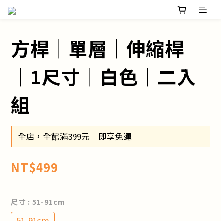
方桿│單層│伸縮桿
│1尺寸│白色│二入
組
全店，全館滿399元｜即享免運
NT$499
尺寸
: 51-91cm
51-91cm