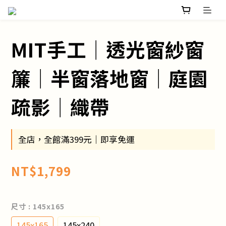
MIT手工│透光窗紗窗
簾│半窗落地窗│庭園
疏影│織帶
全店，全館滿399元｜即享免運
NT$1,799
尺寸
: 145x165
145x165
145x240