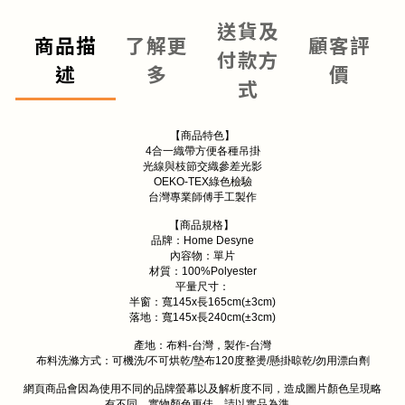
送貨及
商品描
了解更
顧客評
付款方
述
多
價
式
【商品特色】
4
合一織帶方便各種吊掛
光線與枝節交織參差光影
OEKO-TEX
綠色檢驗
台灣專業師傅手工製作
【商品規格】
品牌：
Home Desyne
內容物：單片
材質：
100%Polyester
平量尺寸：
半窗：寬
145x
長
165cm(±3cm)
落地：寬
145x
長
240cm(±3cm)
產地：布料
-
台灣，製作
-
台灣
布料洗滌方式：可機洗
/
不可烘乾
/
墊布
120
度整燙
/
懸掛晾乾
/
勿用漂白劑
網頁商品會因為使用不同的品牌螢幕以及解析度不同，造成圖片顏色呈現略
有不同，實物顏色更佳，請以實品為準。