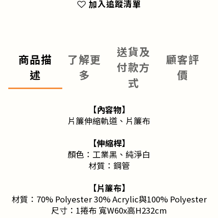
加入追蹤清單
送貨及
商品描
了解更
顧客評
付款方
述
多
價
式
【內容物】
片簾伸縮軌道、片簾布
【伸縮桿】
顏色：工業黑、純淨白
材質：鋼管
【片簾布】
材質：70% Polyester 30% Acrylic與100% Polyester
尺寸：1捲布 寬W60x高H232cm