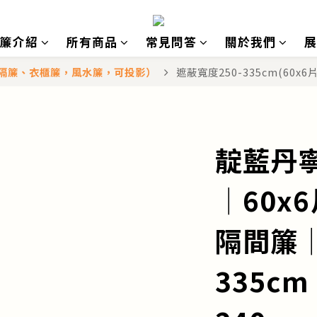
簾介紹
所有商品
常見問答
關於我們
展
冷氣隔簾、衣櫃簾，風水簾，可投影）
遮蔽寬度250-335cm(60x
靛藍丹
│60x
隔間簾│
335c