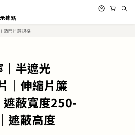
示據點
6片) 熱門片簾規格
寧│半遮光
6片│伸縮片簾
遮蔽寬度250-
m│遮蔽高度